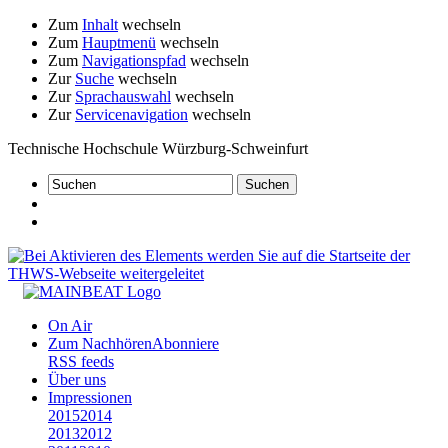
Zum
Inhalt
wechseln
Zum
Hauptmenü
wechseln
Zum
Navigationspfad
wechseln
Zur
Suche
wechseln
Zur
Sprachauswahl
wechseln
Zur
Servicenavigation
wechseln
Technische Hochschule Würzburg-Schweinfurt
On Air
Zum Nachhören
Abonniere
RSS feeds
Über uns
Impressionen
2015
2014
2013
2012