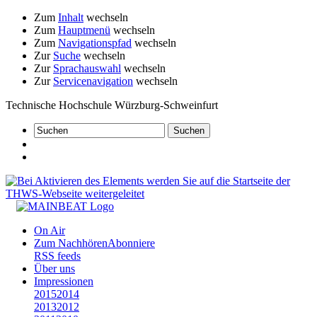
Zum
Inhalt
wechseln
Zum
Hauptmenü
wechseln
Zum
Navigationspfad
wechseln
Zur
Suche
wechseln
Zur
Sprachauswahl
wechseln
Zur
Servicenavigation
wechseln
Technische Hochschule Würzburg-Schweinfurt
On Air
Zum Nachhören
Abonniere
RSS feeds
Über uns
Impressionen
2015
2014
2013
2012