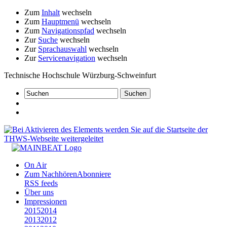
Zum
Inhalt
wechseln
Zum
Hauptmenü
wechseln
Zum
Navigationspfad
wechseln
Zur
Suche
wechseln
Zur
Sprachauswahl
wechseln
Zur
Servicenavigation
wechseln
Technische Hochschule Würzburg-Schweinfurt
On Air
Zum Nachhören
Abonniere
RSS feeds
Über uns
Impressionen
2015
2014
2013
2012