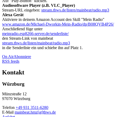
Auf "Play-Button" klicken.
Audiosoftware Player (z.B. VLC_Player)
Stream-URL eingeben:
stream.thws.de/listen/mainbeat/radio.mp3
Alexa Gerät
Aktiviere in deinem Amazon Account den Skill "Mein Radio"
www.amazon.de/Michael-Dworkin-Mein-Radio/dp/B08QVB4P26/
Anschließend füge unter
meinradio.esp8266-server.de/senderliste/
den Stream-Link von mainbeat
stream.thws.de/listen/mainbeat/radio.mp3
in die Senderliste ein und schiebe ihn auf Platz 1.
On Air
Abonniere
RSS feeds
Kontakt
Würzburg
Münzstraße 12
97070 Würzburg
Telefon
+49 931 3511-6280
E-Mail
mainbeat.hmz[at]thws.de
Anfahrt