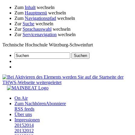
Zum
Inhalt
wechseln
Zum
Hauptmenü
wechseln
Zum
Navigationspfad
wechseln
Zur
Suche
wechseln
Zur
Sprachauswahl
wechseln
Zur
Servicenavigation
wechseln
Technische Hochschule Würzburg-Schweinfurt
On Air
Zum Nachhören
Abonniere
RSS feeds
Über uns
Impressionen
2015
2014
2013
2012