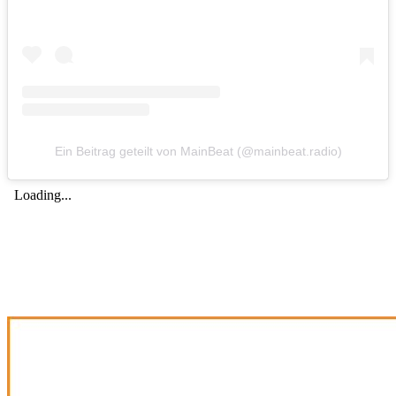
Ein Beitrag geteilt von MainBeat (@mainbeat.radio)