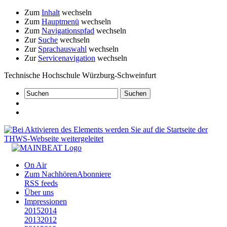
Zum
Inhalt
wechseln
Zum
Hauptmenü
wechseln
Zum
Navigationspfad
wechseln
Zur
Suche
wechseln
Zur
Sprachauswahl
wechseln
Zur
Servicenavigation
wechseln
Technische Hochschule Würzburg-Schweinfurt
On Air
Zum Nachhören
Abonniere
RSS feeds
Über uns
Impressionen
2015
2014
2013
2012