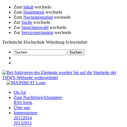
Zum
Inhalt
wechseln
Zum
Hauptmenü
wechseln
Zum
Navigationspfad
wechseln
Zur
Suche
wechseln
Zur
Sprachauswahl
wechseln
Zur
Servicenavigation
wechseln
Technische Hochschule Würzburg-Schweinfurt
On Air
Zum Nachhören
Abonniere
RSS feeds
Über uns
Impressionen
2015
2014
2013
2012