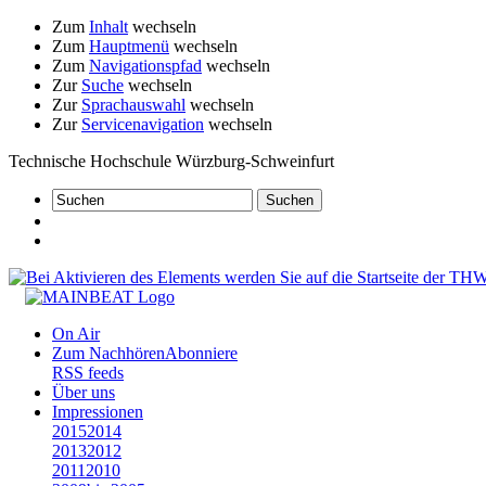
Zum
Inhalt
wechseln
Zum
Hauptmenü
wechseln
Zum
Navigationspfad
wechseln
Zur
Suche
wechseln
Zur
Sprachauswahl
wechseln
Zur
Servicenavigation
wechseln
Technische Hochschule Würzburg-Schweinfurt
On Air
Zum Nachhören
Abonniere
RSS feeds
Über uns
Impressionen
2015
2014
2013
2012
2011
2010