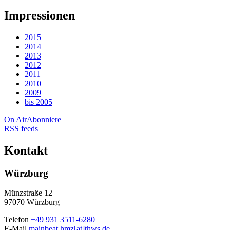
Impressionen
2015
2014
2013
2012
2011
2010
2009
bis 2005
On Air
Abonniere
RSS feeds
Kontakt
Würzburg
Münzstraße 12
97070 Würzburg
Telefon
+49 931 3511-6280
E-Mail
mainbeat.hmz[at]thws.de