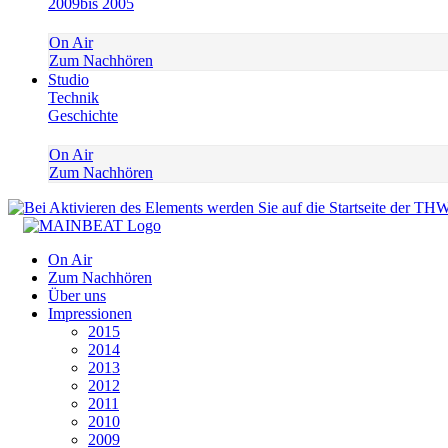
2009
bis 2005
On Air
Zum Nachhören
Studio
Technik
Geschichte
On Air
Zum Nachhören
On Air
Zum Nachhören
Über uns
Impressionen
2015
2014
2013
2012
2011
2010
2009